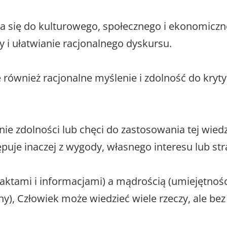
ynia się do kulturowego, społecznego i ekonomic
 i ułatwianie racjonalnego dyskursu.
 również racjonalne myślenie i zdolność do krytyc
ie zdolności lub chęci do zastosowania tej wiedz
ępuje inaczej z wygody, własnego interesu lub str
(faktami i informacjami) a mądrością (umiejętnoś
ny), Człowiek może wiedzieć wiele rzeczy, ale be