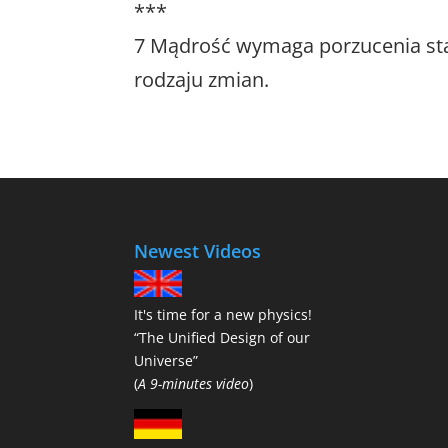
***
7 Mądrość wymaga porzucenia star
rodzaju zmian.
Newest Videos
It's time for a new physics!
“The Unified Design of our
Universe”
(
A 9-minutes video
)