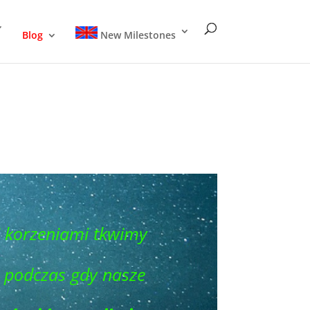
Blog
New Milestones
 korzeniami tkwimy
, podczas gdy nasze