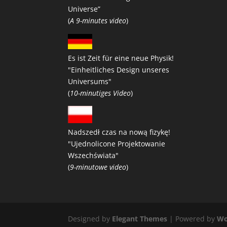
Universe”
(
A 9-minutes video
)
Es ist Zeit für eine neue Physik!
"Einheitliches Design unseres
Universums"
(
10-minutiges Video
)
Nadszedł czas na nową fizykę!
"Ujednolicone Projektowanie
Wszechświata"
(
9-minutowe video
)
Designed by
Elegant Themes
| Powered by
Wo