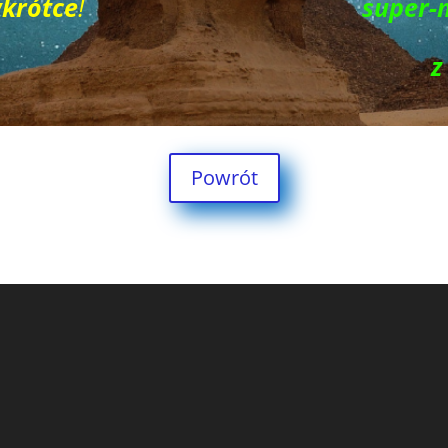
wkrótce
!
super-
z
Powrót