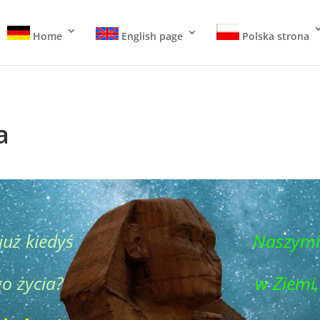
Home
English page
Polska strona
a
już kiedyś
Naszymi
o życia?
w Ziemi