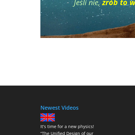
Jeśli nie,
zrób to 
Newest Videos
It's time for a new physics!
“The Unified Design of our