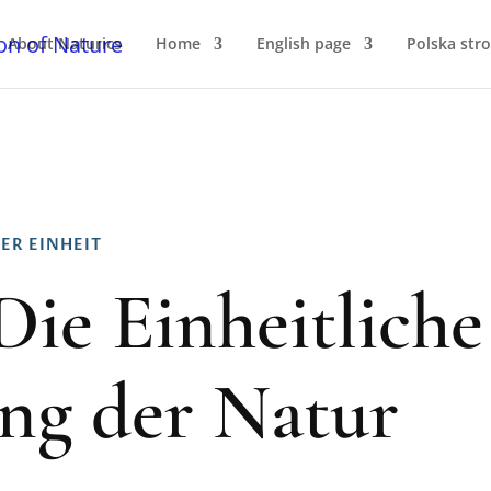
About Naturics
Home
English page
Polska str
ER EINHEIT
Die Einheitliche
ng der Natur