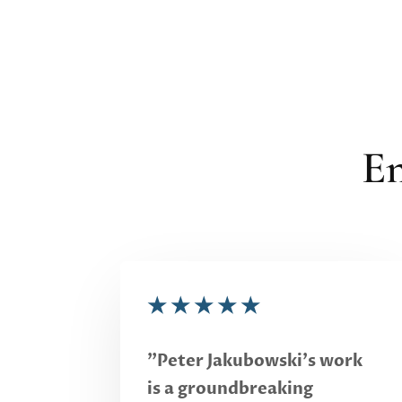
En
★
★
★
★
★
"Peter Jakubowski's work
is a groundbreaking