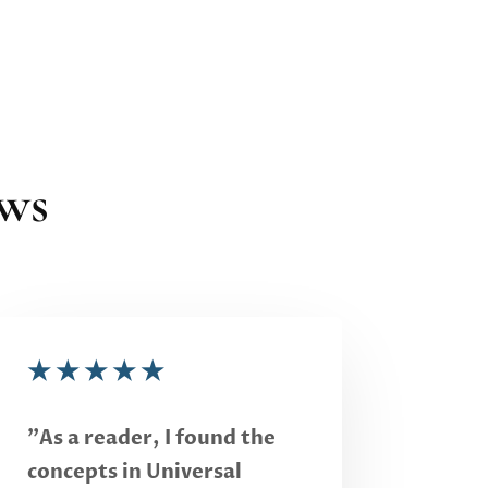
ews
★
★
★
★
★
"As a reader, I found the
concepts in Universal