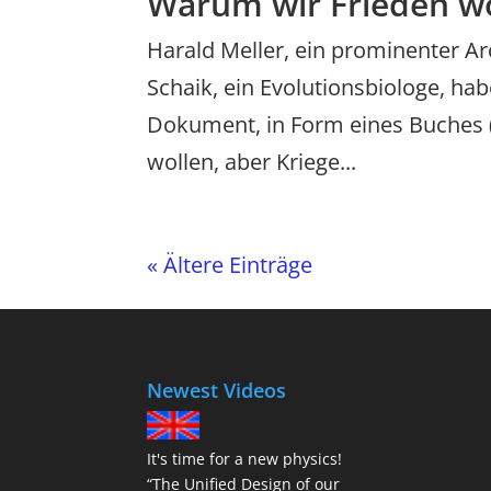
Warum wir Frieden wo
Harald Meller, ein prominenter Arc
Schaik, ein Evolutionsbiologe, h
Dokument, in Form eines Buches (
wollen, aber Kriege...
« Ältere Einträge
Newest Videos
It's time for a new physics!
“The Unified Design of our