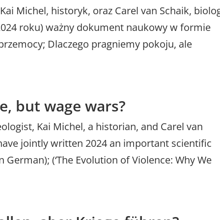
Kai Michel, historyk, oraz Carel van Schaik, biolo
w 2024 roku) ważny dokument naukowy w formie
a przemocy; Dlaczego pragniemy pokoju, ale
e, but wage wars?
logist, Kai Michel, a historian, and Carel van
have jointly written 2024 an important scientific
n German); (‘The Evolution of Violence: Why We