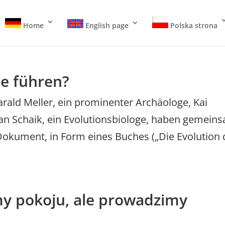
Home
English page
Polska strona
e führen?
rald Meller, ein prominenter Archäologe, Kai
 van Schaik, ein Evolutionsbiologe, haben gemein
Dokument, in Form eines Buches („Die Evolution 
y pokoju, ale prowadzimy