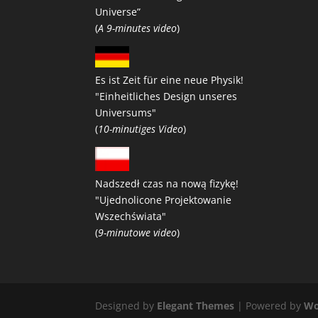
Universe”
(
A 9-minutes video
)
Es ist Zeit für eine neue Physik!
"Einheitliches Design unseres
Universums"
(
10-minutiges Video
)
Nadszedł czas na nową fizykę!
"Ujednolicone Projektowanie
Wszechświata"
(
9-minutowe video
)
Designed by
Elegant Themes
| Powered by
Wo