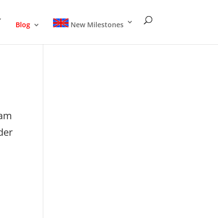
Blog
New Milestones
sam
der