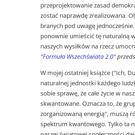
przeprojektowanie zasad demokrac
zostać naprawdę zrealizowana. O
branych pod uwagę jednocześnie.
ponownie umieścić tę naturalną w
naszych wysiłków na rzecz umocni
"
Formuła Wszechświata 2.0
" przed
W mojej ostatniej książce ("Ich, 
naturalnej jednostki każdego lud
sobie sprawę, że całe życie w na
skwantowane. Oznacza to, że grupy
zorganizowaną energią", muszą r
spektrum kwantowego. Tylko ta n
naszej światowej społeczności da