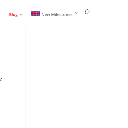
Blog
New Milestones
e