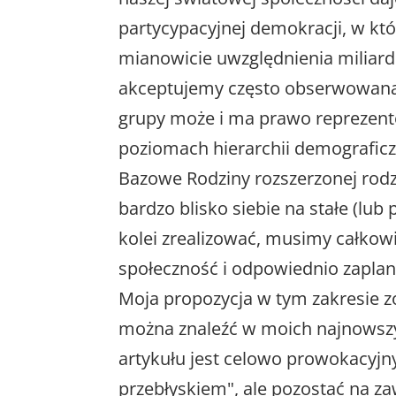
partycypacyjnej demokracji, w kt
mianowicie uwzględnienia miliard
akceptujemy często obserwowaną 
grupy może i ma prawo reprezent
poziomach hierarchii demograficzn
Bazowe Rodziny rozszerzonej rodzi
bardzo blisko siebie na stałe (lub 
kolei zrealizować, musimy całkow
społeczność i odpowiednio zaplan
Moja propozycja w tym zakresie zo
można znaleźć w moich najnowszych
artykułu jest celowo prowokacyj
przebłyskiem", ale pozostać na za