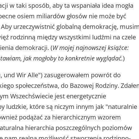
ji w taki sposób, aby ta wspaniała idea mogła
becne osiem miliardów głosów nie może być
 Aby urzeczywistnić globalną demokrację, musi
ięź rodzinną między wszystkimi ludźmi na czele
enia demokracji. (
W mojej najnowszej książce:
stawiam, jak mogłoby to konkretnie wyglądać.
)
Du, und Wir Alle") zasugerowałem powrót do
zkiego społeczeństwa, do Bazowej Rodziny. Zdał
szym Wszechświecie jest energetycznie
 ludzkie, które są niczym innym jak "naturalnie
ównież podążać za hierarchicznym wzorem
aturalna hierarchia poszczególnych poziomów
je nam realną możliwość stworzenia rodzinno-