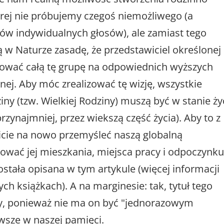
órej nie próbujemy czegoś niemożliwego (a
ów indywidualnych głosów), ale zamiast tego
w Naturze zasadę, że przedstawiciel określonej
ować całą tę grupę na odpowiednich wyższych
ej. Aby móc zrealizować tę wizję, wszystkie
ny (tzw. Wielkiej Rodziny) muszą być w stanie ży
przynajmniej, przez wiekszą część życia). Aby to z
icie na nowo przemyśleć naszą globalną
ować jej mieszkania, miejsca pracy i odpoczynku
stała opisana w tym artykule (więcej informacji
 książkach). A na marginesie: tak, tytuł tego
ny, ponieważ nie ma on być "jednorazowym
wsze w naszej pamięci.