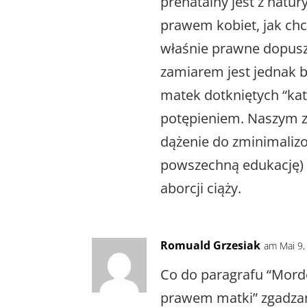
prenatalny jest z natu
prawem kobiet, jak chce
właśnie prawne dopus
zamiarem jest jednak
matek dotkniętych “kat
potępieniem. Naszym z
dążenie do zminimaliz
powszechną edukację) i
aborcji ciąży.
Romuald Grzesiak
am Mai 9,
Co do paragrafu “Mord
prawem matki” zgadzam