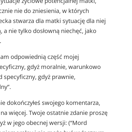
sytuacje życiowe potencjalnej matki,
cznie nie do zniesienia, w których
ecka stwarza dla matki sytuację dla niej
, a nie tylko dosłowną niechęć, jako
.
iam odpowiednią część mojej
ecyficzny, gdyż moralnie, warunkowo
 specyficzny, gdyż prawnie,
ny”.
nie dokończyłeś swojego komentarza,
 na więcej. Twoje ostatnie zdanie proszę
ż w jego obecnej wersji: (“Mord