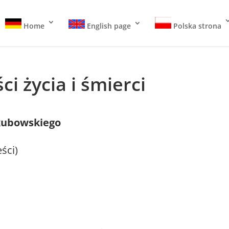
Home
English page
Polska strona
ci życia i śmierci
akubowskiego
eści)