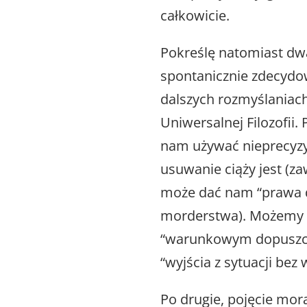
całkowicie.
Pokreślę natomiast dwa
spontanicznie zdecydow
dalszych rozmyślaniac
Uniwersalnej Filozofii.
nam używać nieprecyzy
usuwanie ciąży jest (za
może dać nam “prawa do
morderstwa). Możemy m
“warunkowym dopuszcze
“wyjścia z sytuacji bez 
Po drugie, pojęcie mor