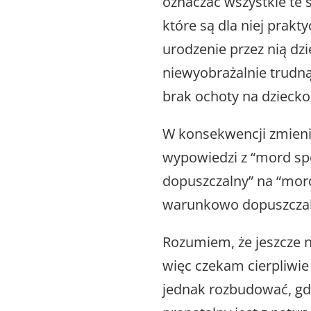
oznaczać wszystkie te 
które są dla niej prakty
urodzenie przez nią dzi
niewyobrażalnie trudną
brak ochoty na dziecko
W konsekwencji zmien
wypowiedzi z “mord sp
dopuszczalny” na “mord
warunkowo dopuszczal
Rozumiem, że jeszcze 
więc czekam cierpliwie
jednak rozbudować, gdy