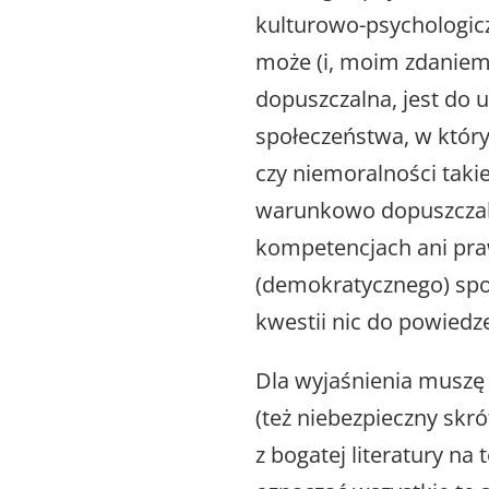
kulturowo-psychologic
może (i, moim zdaniem
dopuszczalna, jest do
społeczeństwa, w któr
czy niemoralności tak
warunkowo dopuszczaln
kompetencjach ani pra
(demokratycznego) społ
kwestii nic do powiedze
Dla wyjaśnienia muszę 
(też niebezpieczny skró
z bogatej literatury na