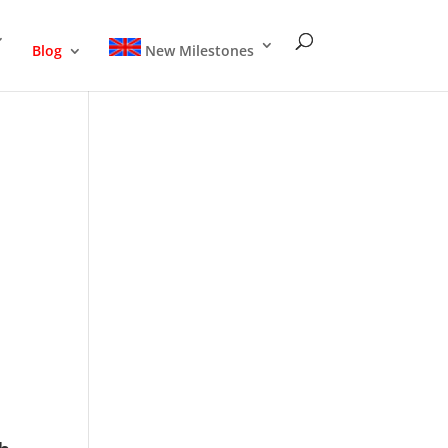
Blog
New Milestones
)