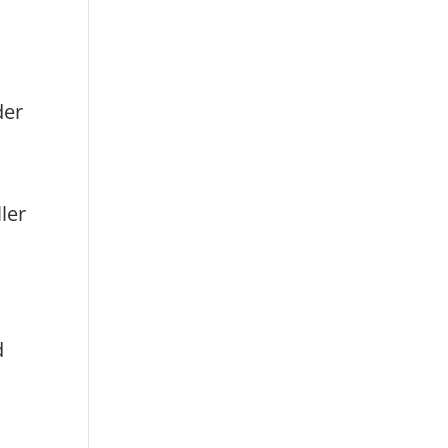
der
ler
d