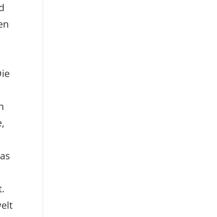
nd
en
Die
g
n
e,
mas
.
elt