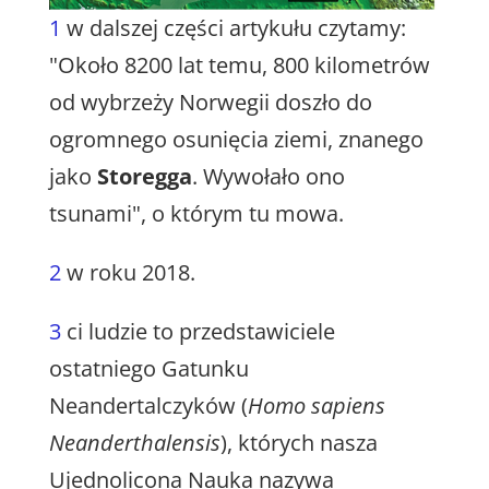
1
w dalszej części artykułu czytamy:
"Około 8200 lat temu, 800 kilometrów
od wybrzeży Norwegii doszło do
ogromnego osunięcia ziemi, znanego
jako
Storegga
. Wywołało ono
tsunami", o którym tu mowa.
2
w roku 2018.
3
ci ludzie to przedstawiciele
ostatniego Gatunku
Neandertalczyków (
Homo sapiens
Neanderthalensis
), których nasza
Ujednolicona Nauka nazywa