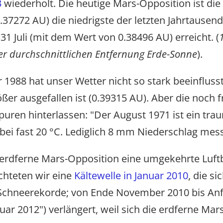
3
wiederholt. Die heutige Mars-Opposition ist die
.37272 AU) die niedrigste der letzten Jahrtausen
1 Juli (mit dem Wert von 0.38496 AU) erreicht. (
er durchschnittlichen Entfernung Erde-Sonne
).
1988 hat unser Wetter nicht so stark beeinfluss
ßer ausgefallen ist (0.39315 AU). Aber die noch 
puren hinterlassen: "Der August 1971 ist ein t
 bei fast 20 °C. Lediglich 8 mm Niederschlag mes
die erdferne Mars-Opposition eine umgekehrte L
hteten wir eine
Kältewelle in Januar 2010
, die si
e Schneerekorde; von Ende November 2010 bis An
ruar 2012") verlängert, weil sich die erdferne M