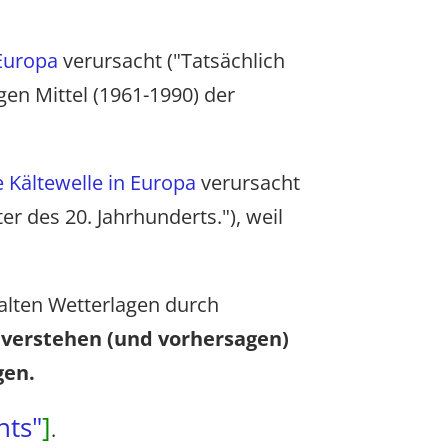
 Europa
verursacht ("Tatsächlich
en Mittel (1961-1990) der
e Kältewelle in Europa
verursacht
r des 20. Jahrhunderts."), weil
kalten Wetterlagen durch
 verstehen (und vorhersagen)
gen.
ts"
]
.