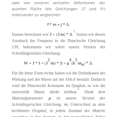
zwei von unseren sechzehn Definitionen der
quanten Fläche (die Gleichungen 27 und 31)
miteinander zu vergleichen:
f * m = J *
∆
.
1
Daraus berechnen wir:
f =
(
J
/
m
)
* ∆
.
Setzen wir diesen
Ausdruck der Frequenz in die Plancksche Gleichung
139, bekommen wir sofort unsere Version der
Schrödingerschen Gleichung:
2
4
2
W = J * f =
(
J
/
m
)
*
∆ = µ
(
h
/
m
)
*
∆
.
u
Für die letzte Form rechts haben wir die Definitionen der
Wirkung und der Masse auf der Abb.6 benutzt. Dadurch
wird die Plancksche Konstante im Quadrat, so wie die
2
universelle Masse direkt sichtbar.
Dank dem
Materialparameter
µ
ist unsere Version der
Schrödingerschen Gleichung, im Unterschied zu dem
berühmten Original, in jedem Zustand der Materie
ansetzbar, in den Atomen, in den menschlichen Zellen