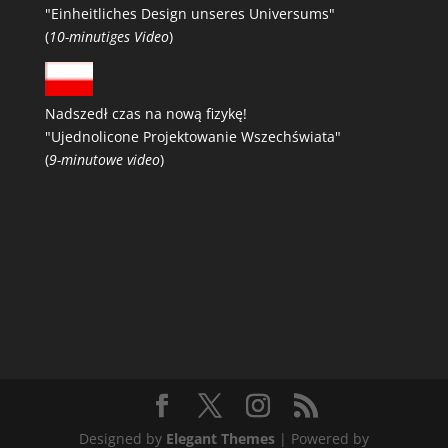
"Einheitliches Design unseres Universums"
(
10-minutiges Video
)
Nadszedł czas na nową fizykę!
"Ujednolicone Projektowanie Wszechświata"
(
9-minutowe video
)
Designed by
Elegant Themes
| Powered by