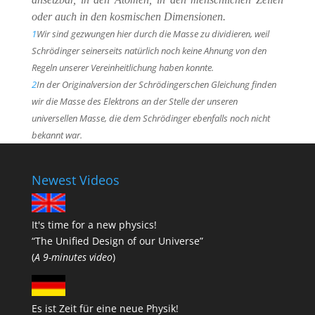
oder auch in den kosmischen Dimensionen.
1
Wir sind gezwungen hier durch die Masse zu dividieren, weil
Schrödinger seinerseits natürlich noch keine Ahnung von den
Regeln unserer Vereinheitlichung haben konnte.
2
In der Originalversion der Schrödingerschen Gleichung finden
wir die Masse des Elektrons an der Stelle der unseren
universellen Masse, die dem Schrödinger ebenfalls noch nicht
bekannt war.
Newest Videos
It's time for a new physics!
“The Unified Design of our Universe”
(
A 9-minutes video
)
Es ist Zeit für eine neue Physik!